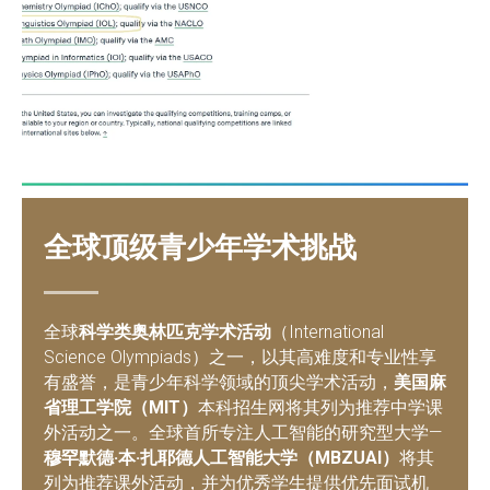
全
球顶级
青少年学术挑战
全球
科学类奥林匹克学术活动
（International
Science Olympiads）之一，以其高难度和专业性享
有盛誉，是青少年科学领域的顶尖学术活动，
美国麻
省理工学院（MIT）
本科招
生网将其列
为推荐中学课
外活动之一。全球首所专注人工智能的研究型大学—
穆罕默德·本·扎耶德人工智能大学（MBZUAI）
将其
列为推荐课外活动，并为优秀学生提供优先面试机