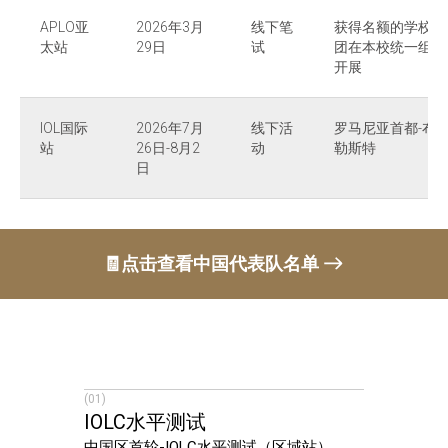
APLO亚
2026年3月
线下笔
获得名额的学校社
太站
29日
试
团在本校统一组织
开展
IOL国际
2026年7月
线下活
罗马尼亚首都-布
站
26日-8月2
动
勒斯特
日
🧾点击查看中国代表队名单
(01)
IOLC水平测试
中国区首轮-IOLC水平测试（区域站）