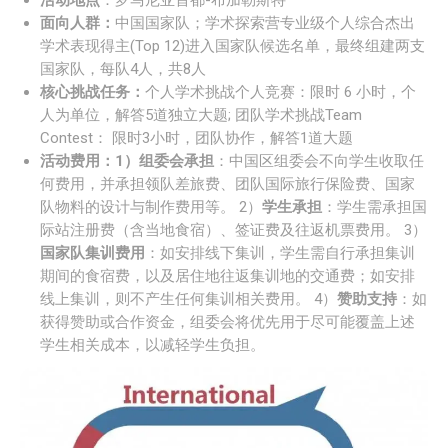
面向人群：
中国国家队；学术探索营专业级个人综合杰出
学术表现得主(Top 12)进入国家队候选名单，最终组建两支
国家队，每队4人，共8人
核心挑战任务：
个人学术挑战个人竞赛：限时 6 小时，个
人为单位，解答5道独立大题; 团队学术挑战Team
Contest： 限时3小时，团队协作，解答1道大题
活动费用：1）组委会承担
：中国区组委会不向学生收取任
何费用，并承担领队差旅费、团队国际旅行保险费、国家
队物料的设计与制作费用等。 2）
学生承担
：学生需承担国
际站注册费（含当地食宿）、签证费及往返机票费用。 3）
国家队集训费用
：如安排线下集训，学生需自行承担集训
期间的食宿费，以及居住地往返集训地的交通费；如安排
线上集训，则不产生任何集训相关费用。 4）
赞助支持
：如
获得赞助或合作资金，组委会将优先用于尽可能覆盖上述
学生相关成本，以减轻学生负担。